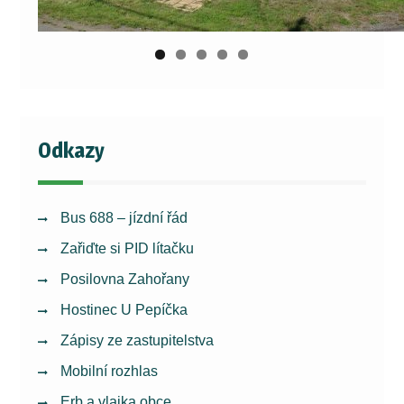
Odkazy
Bus 688 – jízdní řád
Zařiďte si PID lítačku
Posilovna Zahořany
Hostinec U Pepíčka
Zápisy ze zastupitelstva
Mobilní rozhlas
Erb a vlajka obce