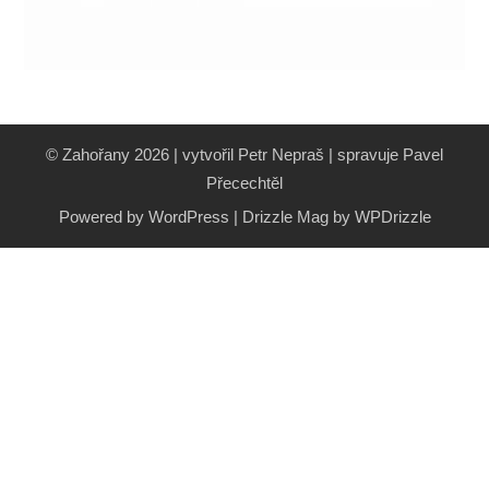
© Zahořany 2026 | vytvořil Petr Nepraš | spravuje Pavel
Přecechtěl
Powered by WordPress
|
Drizzle Mag by
WPDrizzle