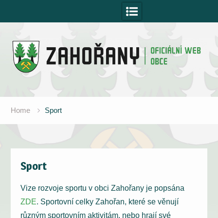
Skip
to
content
Home
Sport
Sport
Vize rozvoje sportu v obci Zahořany je popsána
ZDE
. Sportovní celky Zahořan, které se věnují
různým sportovním aktivitám, nebo hrají své