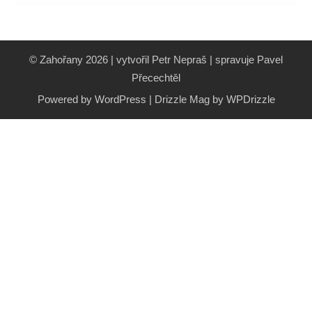
© Zahořany 2026 | vytvořil Petr Nepraš | spravuje Pavel
Přecechtěl
Powered by WordPress
|
Drizzle Mag by
WPDrizzle