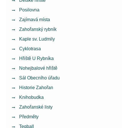
Dětské hřiště
Posilovna
Zajímavá místa
Zahořanský rybník
Kaple sv. Ludmily
Cyklotrasa
Hřiště U Rybníka
Nohejbalové hřiště
Sál Obecního úřadu
Historie Zahořan
Knihobudka
Zahořanské listy
Předměty
Teqball