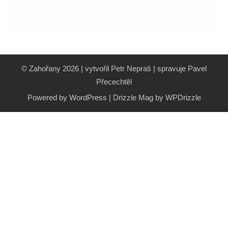
© Zahořany 2026 | vytvořil Petr Nepraš | spravuje Pavel
Přecechtěl
Powered by WordPress
|
Drizzle Mag by
WPDrizzle