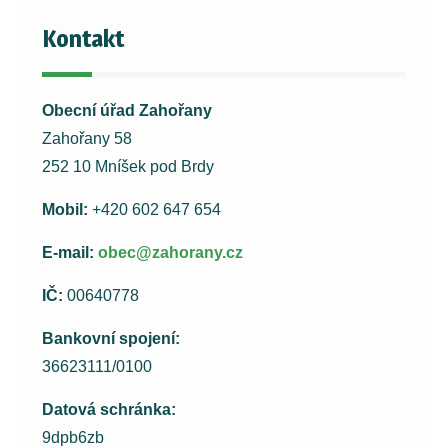
Kontakt
Obecní úřad Zahořany
Zahořany 58
252 10 Mníšek pod Brdy
Mobil:
+420 602 647 654
E-mail:
obec@zahorany.cz
IČ:
00640778
Bankovní spojení:
36623111/0100
Datová schránka:
9dpb6zb