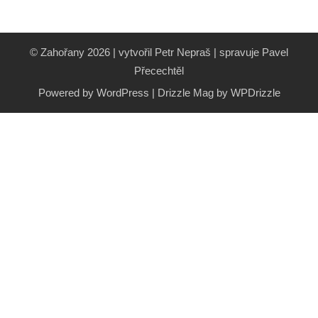
© Zahořany 2026 | vytvořil Petr Nepraš | spravuje Pavel
Přecechtěl
Powered by WordPress
|
Drizzle Mag by
WPDrizzle