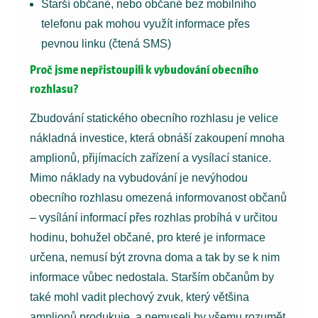
Starší občané, nebo občané bez mobilního
telefonu pak mohou využít informace přes
pevnou linku (čtená SMS)
Proč jsme nepřistoupili k vybudování obecního
rozhlasu?
Zbudování statického obecního rozhlasu je velice
nákladná investice, která obnáší zakoupení mnoha
amplionů, přijímacích zařízení a vysílací stanice.
Mimo náklady na vybudování je nevýhodou
obecního rozhlasu omezená informovanost občanů
– vysílání informací přes rozhlas probíhá v určitou
hodinu, bohužel občané, pro které je informace
určena, nemusí být zrovna doma a tak by se k nim
informace vůbec nedostala. Starším občanům by
také mohl vadit plechový zvuk, který většina
amplionů produkuje, a nemuseli by všemu rozumět.