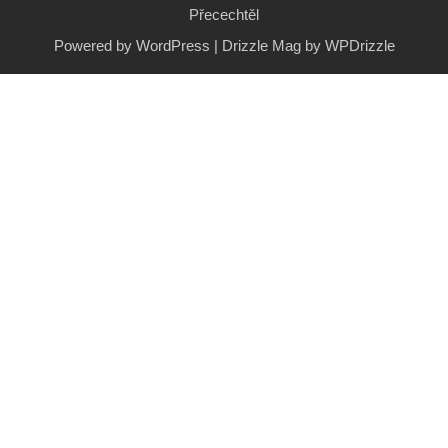
Přecechtěl
Powered by WordPress
|
Drizzle Mag by
WPDrizzle