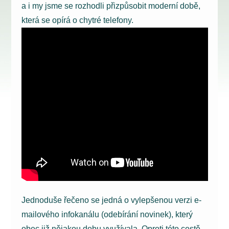
a i my jsme se rozhodli přizpůsobit moderní době,
která se opírá o chytré telefony.
Jednoduše řečeno se jedná o vylepšenou verzi e-
mailového infokanálu (odebírání novinek), který
obec již nějakou dobu využívala. Oproti této cestě