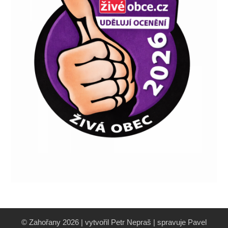
© Zahořany 2026 | vytvořil Petr Nepraš | spravuje Pavel