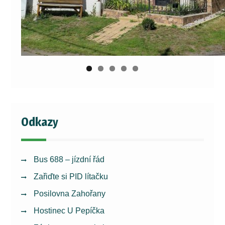
Odkazy
Bus 688 – jízdní řád
Zařiďte si PID lítačku
Posilovna Zahořany
Hostinec U Pepíčka