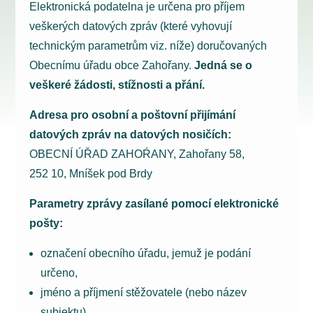
Elektronická podatelna je určena pro příjem
veškerých datových zpráv (které vyhovují
technickým parametrům viz. níže) doručovaných
Obecnímu úřadu obce Zahořany.
Jedná se o
veškeré žádosti, stížnosti a přání.
Adresa pro osobní a poštovní přijímání
datových zpráv na datových nosičích:
OBECNÍ ÚŘAD ZAHOŔANY, Zahořany 58,
252 10, Mníšek pod Brdy
Parametry zprávy zasílané pomocí elektronické
pošty:
označení obecního úřadu, jemuž je podání
určeno,
jméno a příjmení stěžovatele (nebo název
subjektu),