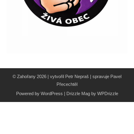
© Zahořany 2026 | vytvořil Petr Nepraš | spravuje Pavel
Přecechtěl
Powered by WordPress
|
Drizzle Mag by
WPDrizzle