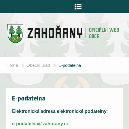
Skip
to
content
Home
Obecní úřad
E-podatelna
E-podatelna
Elektronická adresa elektronické podatelny
:
e-podatelna@zahorany.cz