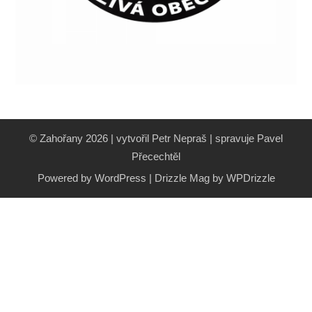
© Zahořany 2026 | vytvořil Petr Nepraš | spravuje Pavel
Přecechtěl
Powered by WordPress
|
Drizzle Mag by
WPDrizzle