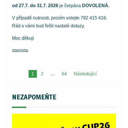
od 27.7. do 31.7. 2026
je čerpána
DOVOLENÁ.
V případě nutnosti, prosím volejte 792 415 416.
Rád s vámi bud řešit nastalé dotazy.
Moc děkuji
starosta
Navigace
1
2
…
64
Následující
pro
příspěvky
NEZAPOMEŇTE