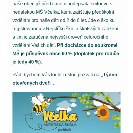
naše obec již před časem podepsala smlouvu s
nedalekou MŠ Včelka, která zajišťuje předškolní
vzdělání pro naše děti od 2 do 6 let. Jde o školku
registrovanou v Rejstříku škol a školských zařízení
a tím je zaručena nejvyšší úroveň celoročního
vzdělání Vašich dětí.
Při docházce do soukromé
MŠ je příspěvek obce 60 % (doplatek pro rodiče
je tedy 40 %).
Rádi bychom Vás touto cestou pozvali na
„Týden
otevřených dveří“
.