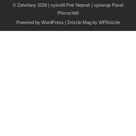
© Zahořany 2026 | vytvořil Petr Nepraš | spravuje Pavel
Přecechtěl
Powered by WordPress
|
Drizzle Mag by
WPDrizzle