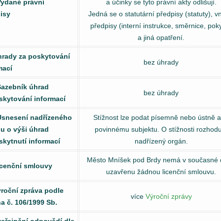
Vydané právní
a účinky se tyto právní akty odlišují.
isy
Jedná se o statutární předpisy (statuty), vn
předpisy (interní instrukce, směrnice, pok
a jiná opatření.
hrady za poskytování
bez úhrady
mací
Sazebník úhrad
bez úhrady
skytování informací
Usnesení nadřízeného
Stížnost lze podat písemně nebo ústně a
u o výši úhrad
povinnému subjektu. O stížnosti rozhodu
skytnutí informací
nadřízený orgán.
Město Mníšek pod Brdy nemá v současné
icenční smlouvy
uzavřenu žádnou licenční smlouvu.
ýroční zpráva podle
více
Výroční zprávy
a č. 106/1999 Sb.
veřejnění odpovědí dle