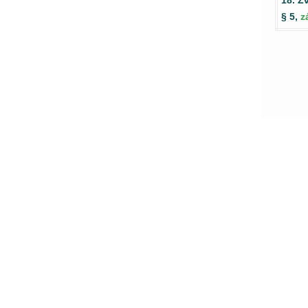
§ 5,
z