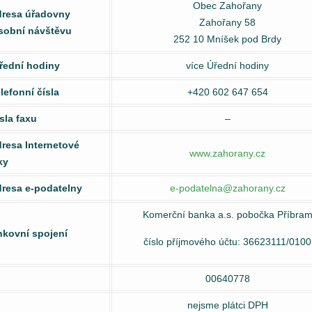
Obec Zahořany
dresa úřadovny
Zahořany 58
sobní návštěvu
252 10 Mníšek pod Brdy
Úřední hodiny
více Úřední hodiny
lefonní čísla
+420 602 647 654
sla faxu
–
dresa Internetové
www.zahorany.cz
ky
dresa e-podatelny
e-podatelna@zahorany.cz
Komerční banka a.s. pobočka Příbra
nkovní spojení
číslo příjmového účtu: 36623111/0100
00640778
nejsme plátci DPH