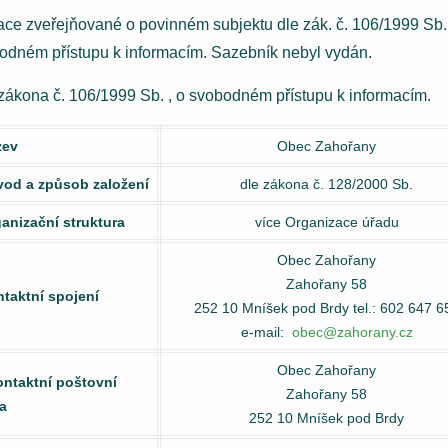
ace zveřejňované o povinném subjektu dle zák. č. 106/1999 Sb.
odném přístupu k informacím. Sazebník nebyl vydán.
zákona č. 106/1999 Sb. , o svobodném přístupu k informacím.
zev
Obec Zahořany
vod a způsob založení
dle zákona č. 128/2000 Sb.
ganizační struktura
více Organizace úřadu
Obec Zahořany
Zahořany 58
ntaktní spojení
252 10 Mníšek pod Brdy tel.: 602 647 6
e-mail:
obec@zahorany.cz
Obec Zahořany
ontaktní poštovní
Zahořany 58
a
252 10 Mníšek pod Brdy