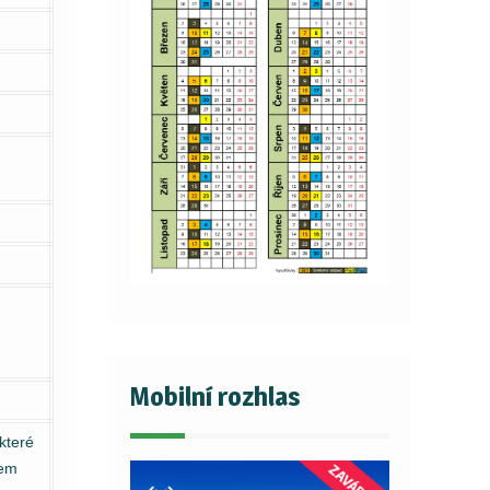
Mobilní rozhlas
které
kem