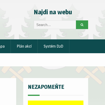
Najdi na webu
Search
for:
apa
Plán akcí
Systém D2D
NEZAPOMEŇTE