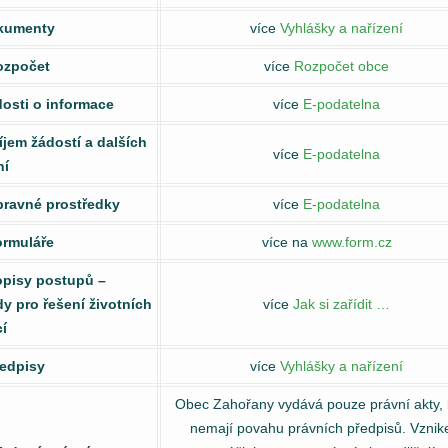
kumenty
více
Vyhlášky a nařízení
ozpočet
více
Rozpočet obce
dosti o informace
více
E-podatelna
říjem žádostí a dalších
více
E-podatelna
ní
pravné prostředky
více
E-podatelna
ormuláře
více na
www.form.cz
opisy postupů –
y pro řešení životních
více
Jak si zařídit …
í
ředpisy
více
Vyhlášky a nařízení
Obec Zahořany vydává pouze právní akty, 
nemají povahu právních předpisů. Vzni