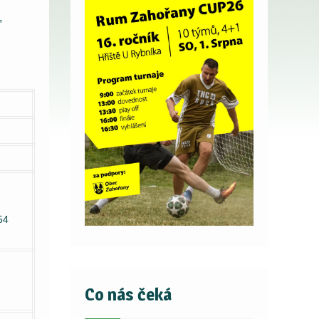
,
54
Co nás čeká