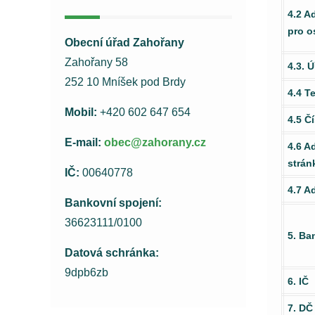
4.2 A
pro o
Obecní úřad Zahořany
Zahořany 58
4.3. 
252 10 Mníšek pod Brdy
4.4 Te
Mobil:
+420 602 647 654
4.5 Čí
E-mail:
obec@zahorany.cz
4.6 A
strán
IČ:
00640778
4.7 A
Bankovní spojení:
36623111/0100
5. Ba
Datová schránka:
9dpb6zb
6. IČ
7. DČ