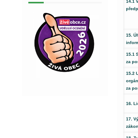
14.1 
předp
15. Ú
infor
15.1 
za po
15.2 
orgán
za po
16. L
17. V
zákon
18. Z