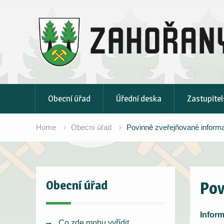
Skip
to
content
Obecní úřad
Úřední deska
Zastupitel
Home
Obecní úřad
Povinně zveřejňované inform
Obecní úřad
Pov
Inform
Co zde mohu vyřídit