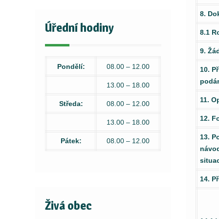
8. Do
Úřední hodiny
8.1 R
9. Žá
Pondělí:
08.00 – 12.00
10. P
podá
13.00 – 18.00
11. O
Středa:
08.00 – 12.00
12. F
13.00 – 18.00
13. P
Pátek:
08.00 – 12.00
návod
situac
14. P
Živá obec