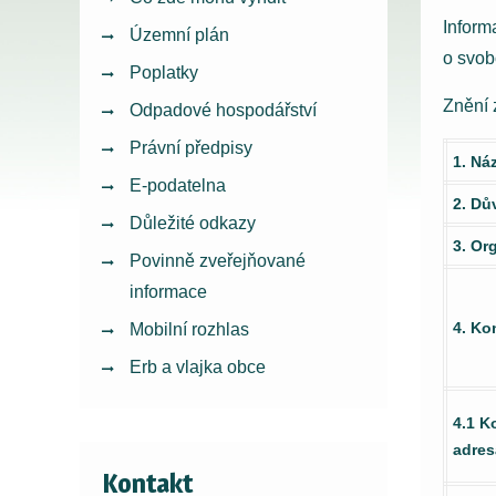
Inform
Územní plán
o svob
Poplatky
Znění 
Odpadové hospodářství
Právní předpisy
1. Ná
E-podatelna
2. Dů
Důležité odkazy
3. Or
Povinně zveřejňované
informace
4. Ko
Mobilní rozhlas
Erb a vlajka obce
4.1 K
adres
Kontakt