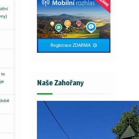
itřní
yny)
 to
Naše Zahořany
je
 době