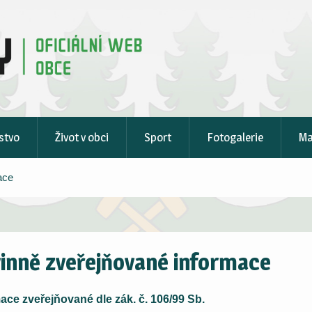
stvo
Život v obci
Sport
Fotogalerie
M
ace
inně zveřejňované informace
ace zveřejňované dle zák. č. 106/99 Sb.