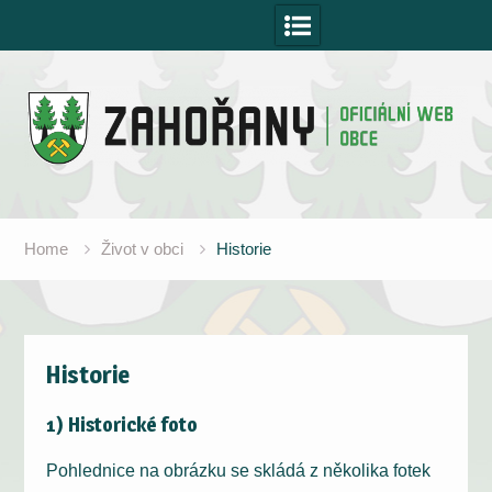
Skip
to
content
Home
Život v obci
Historie
Historie
1) Historické foto
Pohlednice na obrázku se skládá z několika fotek