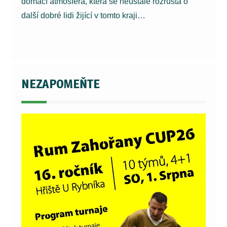
domácí atmosféra, která se neustále rozrůstá o
další dobré lidi žijící v tomto kraji…
NEZAPOMEŇTE