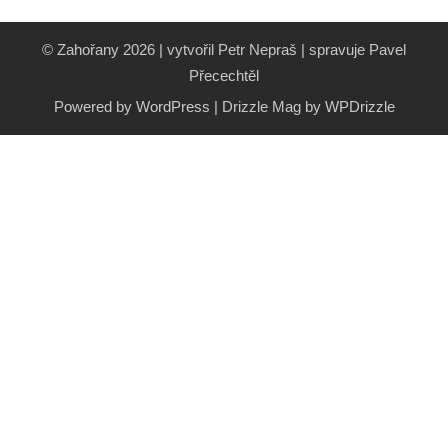
© Zahořany 2026 | vytvořil Petr Nepraš | spravuje Pavel
Přecechtěl
Powered by WordPress
|
Drizzle Mag by
WPDrizzle