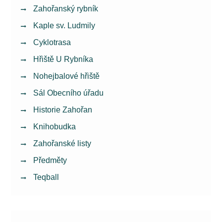
Zahořanský rybník
Kaple sv. Ludmily
Cyklotrasa
Hřiště U Rybníka
Nohejbalové hřiště
Sál Obecního úřadu
Historie Zahořan
Knihobudka
Zahořanské listy
Předměty
Teqball