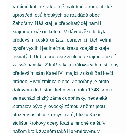
V mírné kotlině, v krajině malebné a romantické,
uprostřed lesů brdských se rozkládá obec
Zahořany. Náš kraj je přebohatý dějinami i
krajinnou krásou kolem. V dávnověku to byla
především česká knížata, panovníci, kteří velmi
bystře vystihli jedinečnou krásu zdejšího kraje
lesnatých Brd, a proto si zvolili tuto krajinu a okolí
za své panství. Z knížectví a královských míst to byl
především sám Karel IV., mající v okolí Brd lovčí
hrádek. První zmínka o obci Zahořany je proto
datována do historického věku roku 1348. V okolí
se nachází blízký zámek dobříšský, nedaleká
Zbraslav-bývalý lovecký zámek v němž jsou
uloženy ostatky Přemyslovců, blízký Kazín –
sídliště Krokovy dcery Kazi a mnohé další. V
našem kraji, zvaném také Horymírovým, v