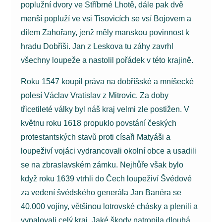
poplužní dvory ve Stříbrné Lhotě, dále pak dvě
menší popluží ve vsi Tisovicích se vsí Bojovem a
dílem Zahořany, jenž měly manskou povinnost k
hradu Dobříši. Jan z Leskova tu záhy zavrhl
všechny loupeže a nastolil pořádek v této krajině.
Roku 1547 koupil práva na dobříšské a mníšecké
polesí Václav Vratislav z Mitrovic. Za doby
třicetileté války byl náš kraj velmi zle postižen. V
květnu roku 1618 propuklo povstání českých
protestantských stavů proti císaři Matyáši a
loupeživí vojáci vydrancovali okolní obce a usadili
se na zbraslavském zámku. Nejhůře však bylo
když roku 1639 vtrhli do Čech loupeživí Švédové
za vedení švédského generála Jan Banéra se
40.000 vojíny, většinou lotrovské chásky a plenili a
vypalovali celý kraj. Jaké škody natropila dlouhá