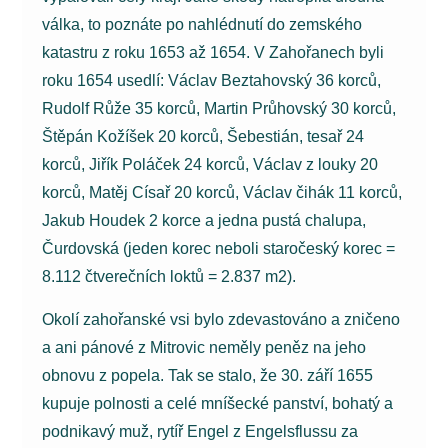
válka, to poznáte po nahlédnutí do zemského
katastru z roku 1653 až 1654. V Zahořanech byli
roku 1654 usedlí: Václav Beztahovský 36 korců,
Rudolf Růže 35 korců, Martin Průhovský 30 korců,
Štěpán Kožíšek 20 korců, Šebestián, tesař 24
korců, Jiřík Poláček 24 korců, Václav z louky 20
korců, Matěj Císař 20 korců, Václav čihák 11 korců,
Jakub Houdek 2 korce a jedna pustá chalupa,
Čurdovská (jeden korec neboli staročeský korec =
8.112 čtverečních loktů = 2.837 m2).
Okolí zahořanské vsi bylo zdevastováno a zničeno
a ani pánové z Mitrovic neměly peněz na jeho
obnovu z popela. Tak se stalo, že 30. září 1655
kupuje polnosti a celé mníšecké panství, bohatý a
podnikavý muž, rytíř Engel z Engelsflussu za