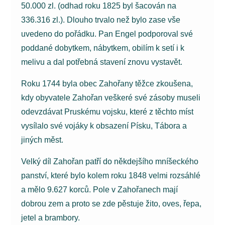
50.000 zl. (odhad roku 1825 byl šacován na
336.316 zl.). Dlouho trvalo než bylo zase vše
uvedeno do pořádku. Pan Engel podporoval své
poddané dobytkem, nábytkem, obilím k setí i k
melivu a dal potřebná stavení znovu vystavět.
Roku 1744 byla obec Zahořany těžce zkoušena,
kdy obyvatele Zahořan veškeré své zásoby museli
odevzdávat Pruskému vojsku, které z těchto míst
vysílalo své vojáky k obsazení Písku, Tábora a
jiných měst.
Velký díl Zahořan patří do někdejšího mníšeckého
panství, které bylo kolem roku 1848 velmi rozsáhlé
a mělo 9.627 korců. Pole v Zahořanech mají
dobrou zem a proto se zde pěstuje žito, oves, řepa,
jetel a brambory.