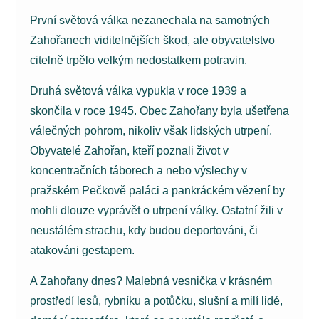
První světová válka nezanechala na samotných
Zahořanech viditelnějších škod, ale obyvatelstvo
citelně trpělo velkým nedostatkem potravin.
Druhá světová válka vypukla v roce 1939 a
skončila v roce 1945. Obec Zahořany byla ušetřena
válečných pohrom, nikoliv však lidských utrpení.
Obyvatelé Zahořan, kteří poznali život v
koncentračních táborech a nebo výslechy v
pražském Pečkově paláci a pankráckém vězení by
mohli dlouze vyprávět o utrpení války. Ostatní žili v
neustálém strachu, kdy budou deportováni, či
atakováni gestapem.
A Zahořany dnes? Malebná vesnička v krásném
prostředí lesů, rybníku a potůčku, slušní a milí lidé,