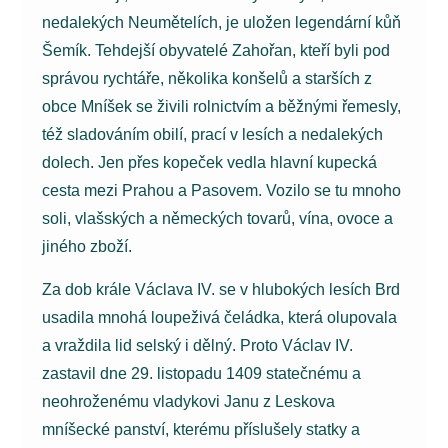
nedalekých Neumětelích, je uložen legendární kůň
Šemík. Tehdejší obyvatelé Zahořan, kteří byli pod
správou rychtáře, několika konšelů a starších z
obce Mníšek se živili rolnictvím a běžnými řemesly,
též sladováním obilí, prací v lesích a nedalekých
dolech. Jen přes kopeček vedla hlavní kupecká
cesta mezi Prahou a Pasovem. Vozilo se tu mnoho
soli, vlašských a německých tovarů, vína, ovoce a
jiného zboží.
Za dob krále Václava IV. se v hlubokých lesích Brd
usadila mnohá loupeživá čeládka, která olupovala
a vraždila lid selský i dělný. Proto Václav IV.
zastavil dne 29. listopadu 1409 statečnému a
neohroženému vladykovi Janu z Leskova
mníšecké panství, kterému příslušely statky a