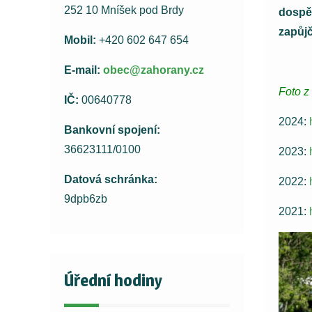
252 10 Mníšek pod Brdy
dospěl
zapůjč
Mobil:
+420 602 647 654
E-mail:
obec@zahorany.cz
Foto z
IČ:
00640778
2024:
Bankovní spojení:
36623111/0100
2023:
Datová schránka:
2022:
9dpb6zb
2021:
Úřední hodiny