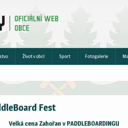
stvo
Život v obci
Sport
Fotogalerie
M
dleBoard Fest
Velká cena Zahořan v PADDLEBOARDINGU