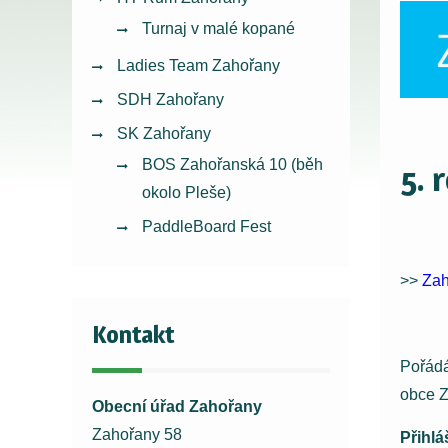
Turnaj v malé kopané
Ladies Team Zahořany
SDH Zahořany
SK Zahořany
BOS Zahořanská 10 (běh
5. 
okolo Pleše)
PaddleBoard Fest
>>
Zah
Kontakt
Pořádá
obce 
Obecní úřad Zahořany
Zahořany 58
Přihlá