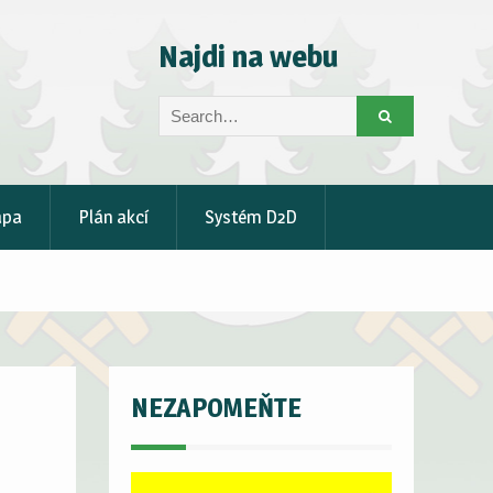
Najdi na webu
Search
for:
apa
Plán akcí
Systém D2D
NEZAPOMEŇTE