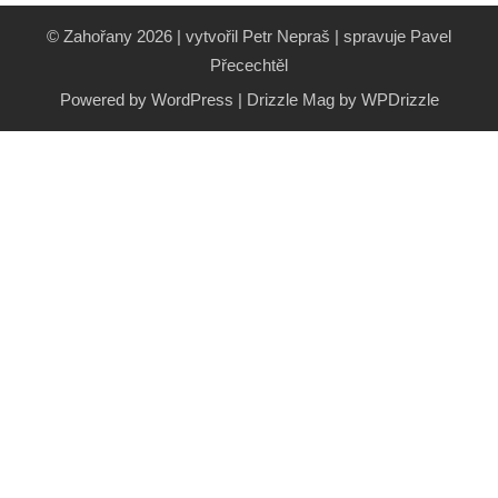
© Zahořany 2026 | vytvořil Petr Nepraš | spravuje Pavel
Přecechtěl
Powered by WordPress
|
Drizzle Mag by
WPDrizzle