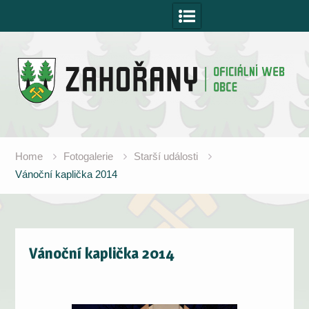
Skip
to
content
Home
Fotogalerie
Starší události
Vánoční kaplička 2014
Vánoční kaplička 2014