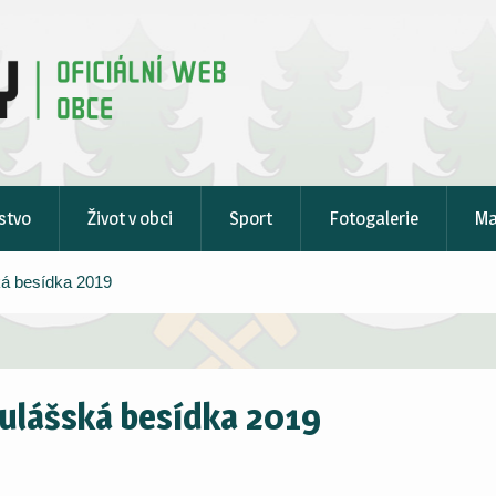
stvo
Život v obci
Sport
Fotogalerie
M
á besídka 2019
ulášská besídka 2019