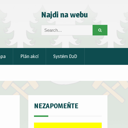
Najdi na webu
Search
for:
apa
Plán akcí
Systém D2D
NEZAPOMEŇTE