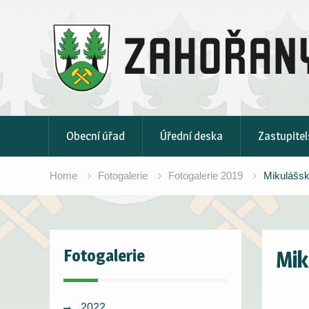
Skip
to
content
Obecní úřad
Úřední deska
Zastupitel
Home
Fotogalerie
Fotogalerie 2019
Mikulášsk
Fotogalerie
Mik
2022