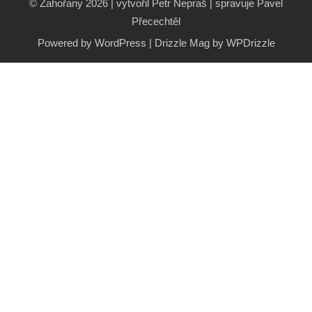
© Zahořany 2026 | vytvořil Petr Nepraš | spravuje Pavel
Přecechtěl
Powered by WordPress
|
Drizzle Mag by
WPDrizzle