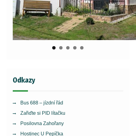
Odkazy
Bus 688 – jízdní řád
Zařiďte si PID lítačku
Posilovna Zahořany
Hostinec U Pepíčka