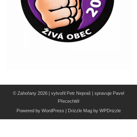
© Zahořany 2026 | vytvořil Petr Nepraš | spravuje Pavel
Přecechtěl
Powered by WordPress
|
Drizzle Mag by
WPDrizzle