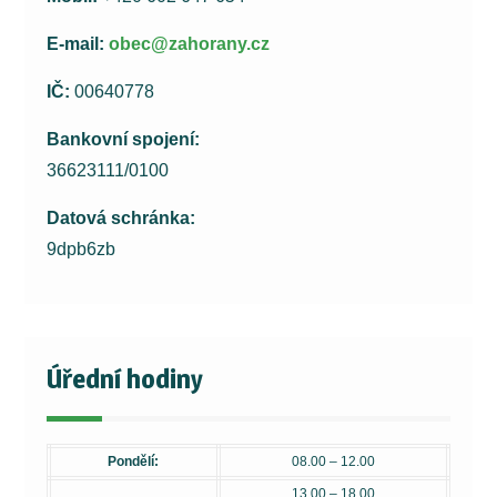
E-mail:
obec@zahorany.cz
IČ:
00640778
Bankovní spojení:
36623111/0100
Datová schránka:
9dpb6zb
Úřední hodiny
Pondělí:
08.00 – 12.00
13.00 – 18.00