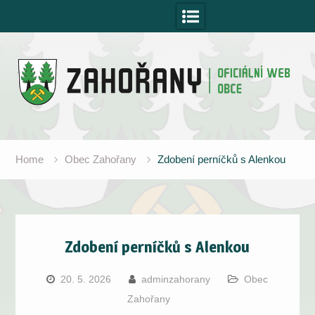
Skip
to
content
Home
Obec Zahořany
Zdobení perníčků s Alenkou
Zdobení perníčků s Alenkou
20. 5. 2026
adminzahorany
Obec
Zahořany