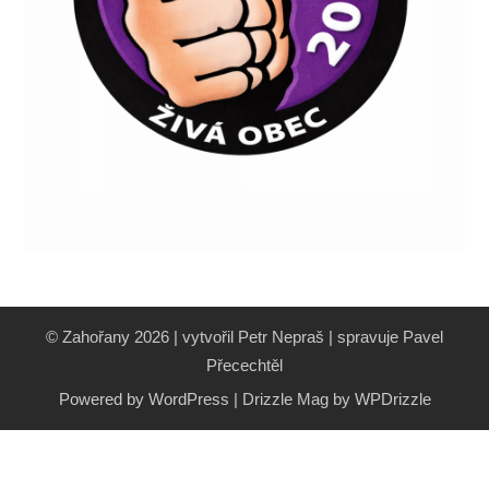
© Zahořany 2026 | vytvořil Petr Nepraš | spravuje Pavel
Přecechtěl
Powered by WordPress
|
Drizzle Mag by
WPDrizzle