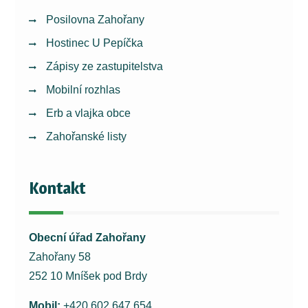
Posilovna Zahořany
Hostinec U Pepíčka
Zápisy ze zastupitelstva
Mobilní rozhlas
Erb a vlajka obce
Zahořanské listy
Kontakt
Obecní úřad Zahořany
Zahořany 58
252 10 Mníšek pod Brdy
Mobil:
+420 602 647 654