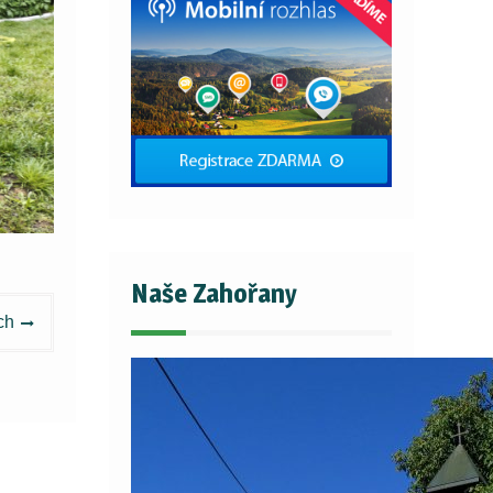
Naše Zahořany
ch