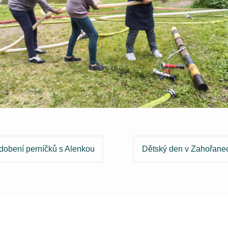
igace
dobení perníčků s Alenkou
Dětský den v Zahořane
spěvek