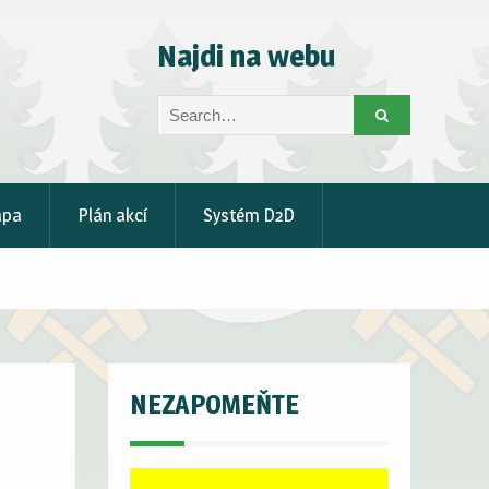
Najdi na webu
Search
for:
apa
Plán akcí
Systém D2D
NEZAPOMEŇTE