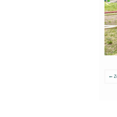
Nav
Z
pro
pří