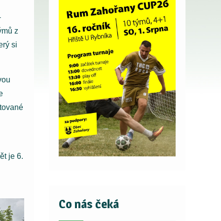
-
týmů z
rý si
vou
e
ktované
t je 6.
Co nás čeká