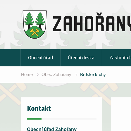
Skip
to
content
Obecní úřad
Úřední deska
Zastupitel
Home
Obec Zahořany
Brdské kruhy
Kontakt
Obecní úřad Zahořany