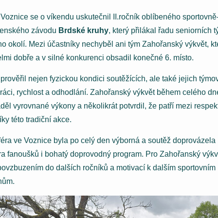
i
Voznice
se o víkendu uskutečnil II.ročník oblíbeného sportovně
čenského závodu
Brdské kruhy
, který přilákal řadu seniorních 
ho okolí. Mezi účastníky nechyběl ani tým Zahořanský výkvět, kte
elmi dobře a v silné konkurenci obsadil konečné 6. místo.
prověřil nejen fyzickou kondici soutěžících, ale také jejich týmo
ráci, rychlost a odhodlání. Zahořanský výkvět během celého dn
děl vyrovnané výkony a několikrát potvrdil, že patří mezi respe
ky této tradiční akce.
éra ve
Voznice
byla po celý den výborná a soutěž doprovázela
a fanoušků i bohatý doprovodný program. Pro Zahořanský výkvě
povzbuzením do dalších ročníků a motivací k dalším sportovním
hům.