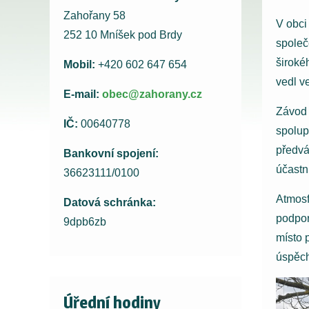
Zahořany 58
V obc
252 10 Mníšek pod Brdy
spole
široké
Mobil:
+420 602 647 654
vedl v
E-mail:
obec@zahorany.cz
Závod 
IČ:
00640778
spolup
předvá
Bankovní spojení:
účastní
36623111/0100
Atmosf
Datová schránka:
podpor
9dpb6zb
místo 
úspěc
Úřední hodiny