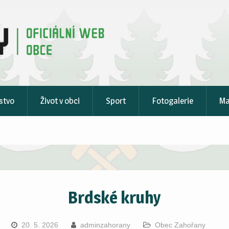
stvo
Život v obci
Sport
Fotogalerie
M
Brdské kruhy
20. 5. 2026
adminzahorany
Obec Zahořany