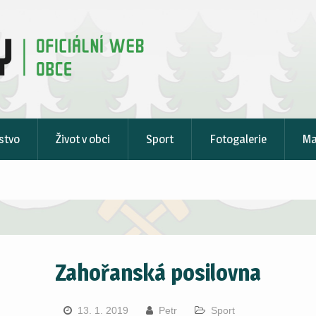
stvo
Život v obci
Sport
Fotogalerie
M
Zahořanská posilovna
13. 1. 2019
Petr
Sport