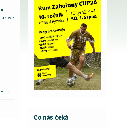
épe
orázové
CE
Co nás čeká