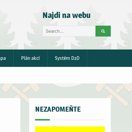
Najdi na webu
Search
for:
apa
Plán akcí
Systém D2D
NEZAPOMEŇTE