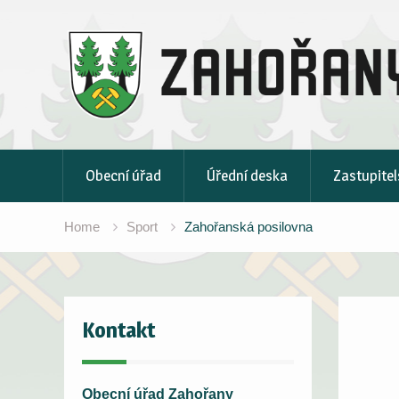
Skip
to
content
Obecní úřad
Úřední deska
Zastupitel
Home
Sport
Zahořanská posilovna
Kontakt
Obecní úřad Zahořany