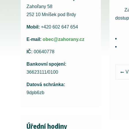
Zahořany 58
Za
252 10 Mníšek pod Brdy
dostup
Mobil:
+420 602 647 654
E-mail:
obec@zahorany.cz
IČ:
00640778
Bankovní spojení:
Nav
V
36623111/0100
pro
Datová schránka:
pří
9dpb6zb
Úřední hodiny