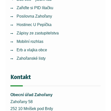
Zařiďte si PID lítačku
Posilovna Zahořany
Hostinec U Pepíčka
Zápisy ze zastupitelstva
Mobilní rozhlas
Erb a vlajka obce
Zahořanské listy
Kontakt
Obecní úřad Zahořany
Zahořany 58
252 10 Mníšek pod Brdy