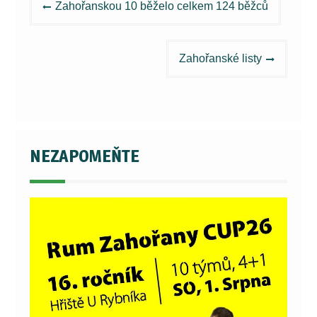
Zahořanskou 10 běželo celkem 124 běžců
pro
příspěvek
Zahořanské listy
NEZAPOMEŇTE