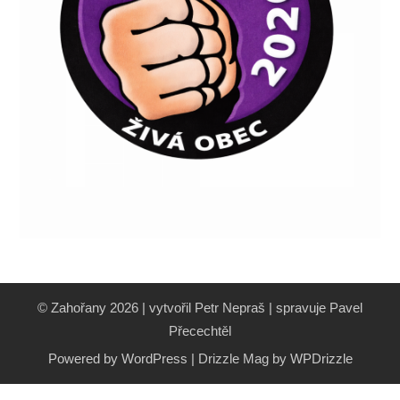
© Zahořany 2026 | vytvořil Petr Nepraš | spravuje Pavel
Přecechtěl
Powered by WordPress
|
Drizzle Mag by
WPDrizzle