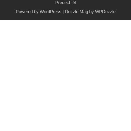
Přecechtěl
Powered by WordPress
|
Drizzle Mag by
WPDrizzle