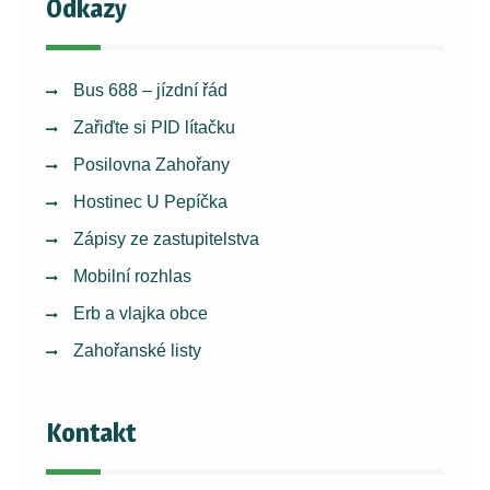
Odkazy
Bus 688 – jízdní řád
Zařiďte si PID lítačku
Posilovna Zahořany
Hostinec U Pepíčka
Zápisy ze zastupitelstva
Mobilní rozhlas
Erb a vlajka obce
Zahořanské listy
Kontakt