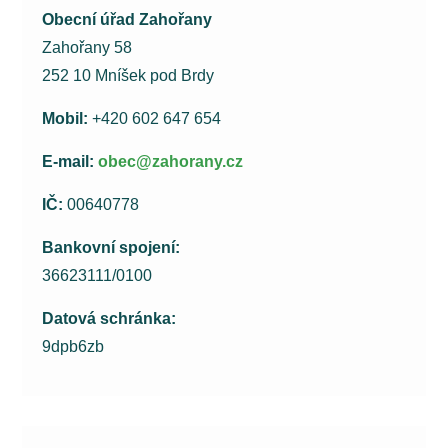
Obecní úřad Zahořany
Zahořany 58
252 10 Mníšek pod Brdy
Mobil:
+420 602 647 654
E-mail:
obec@zahorany.cz
IČ:
00640778
Bankovní spojení:
36623111/0100
Datová schránka:
9dpb6zb