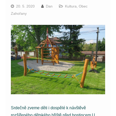
20. 5. 2020
Dan
Kultura
,
Obec
Zahořany
Srdečně zveme děti i dospělé k návštěvě
rozšířeného dětského hřiště před hostincem U