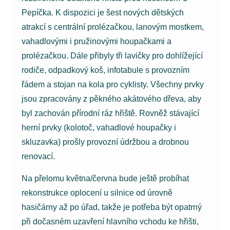
Pepíčka. K dispozici je šest nových dětských
atrakcí s centrální prolézačkou, lanovým mostkem,
vahadlovými i pružinovými houpačkami a
prolézačkou. Dále přibyly tři lavičky pro dohlížející
rodiče, odpadkový koš, infotabule s provozním
řádem a stojan na kola pro cyklisty. Všechny prvky
jsou zpracovány z pěkného akátového dřeva, aby
byl zachován přírodní ráz hřiště. Rovněž stávající
herní prvky (kolotoč, vahadlové houpačky i
skluzavka) prošly provozní údržbou a drobnou
renovací.
Na přelomu května/června bude ještě probíhat
rekonstrukce oplocení u silnice od úrovně
hasičárny až po úřad, takže je potřeba být opatrný
při dočasném uzavření hlavního vchodu ke hřišti,