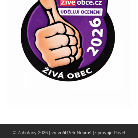
© Zahořany 2026 | vytvořil Petr Nepraš | spravuje Pavel