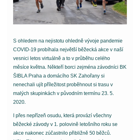
S ohledem na nejistotu ohledně vývoje pandemie
COVID-19 probíhala největší běžecká akce v naší
vesnici letos virtuálně a to v průběhu celého
měsíce května. Někteří borci zejména závodníci BK
ŠIBLA Praha a domácího SK Zahořany si
nenechali ujít příležitost proběhnout si trasu v
malých skupinkách v původním termínu 23. 5.
2020.
I přes nepřízeň osudu, která provází všechny
běžecké závody v 1. polovině letošního roku se
akce nakonec zúčastnilo přibližně 50 běžců.