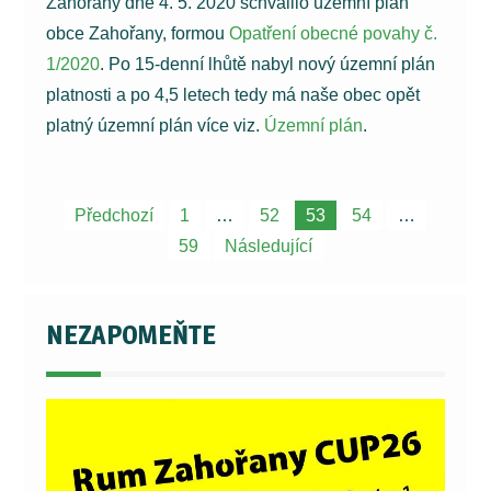
Zahořany dne 4. 5. 2020 schválilo územní plán
obce Zahořany, formou
Opatření obecné povahy č.
1/2020
. Po 15-denní lhůtě nabyl nový územní plán
platnosti a po 4,5 letech tedy má naše obec opět
platný územní plán více viz.
Územní plán
.
Navigace
Předchozí
1
…
52
53
54
…
pro
59
Následující
příspěvky
NEZAPOMEŇTE