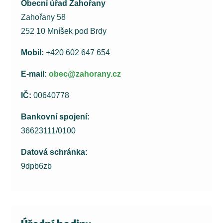
Obecní úřad Zahořany
Zahořany 58
252 10 Mníšek pod Brdy
Mobil:
+420 602 647 654
E-mail:
obec@zahorany.cz
IČ:
00640778
Bankovní spojení:
36623111/0100
Datová schránka:
9dpb6zb