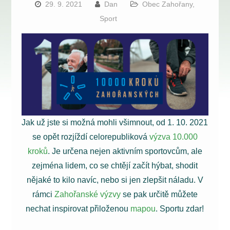
29. 9. 2021
Dan
Obec Zahořany
,
Sport
Jak už jste si možná mohli všimnout, od 1. 10. 2021
se opět rozjíždí celorepubliková
výzva 10.000
kroků
. Je určena nejen aktivním sportovcům, ale
zejména lidem, co se chtějí začít hýbat, shodit
nějaké to kilo navíc, nebo si jen zlepšit náladu. V
rámci
Zahořanské výzvy
se pak určitě můžete
nechat inspirovat přiloženou
mapou
. Sportu zdar!