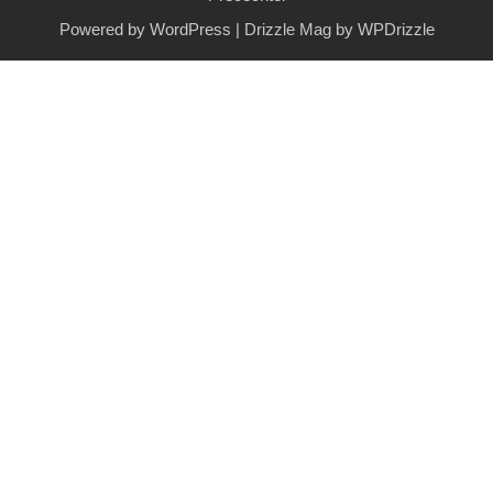
Powered by WordPress
|
Drizzle Mag by
WPDrizzle