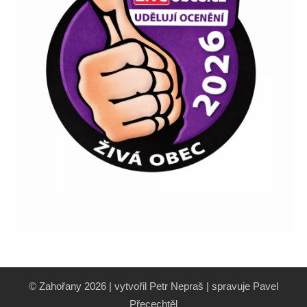
© Zahořany 2026 | vytvořil Petr Nepraš | spravuje Pavel
Přecechtěl