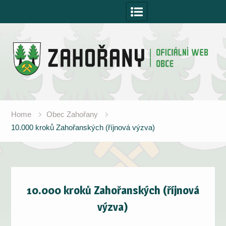
Skip
to
content
Home
Obec Zahořany
10.000 kroků Zahořanských (říjnová výzva)
10.000 kroků Zahořanských (říjnová
výzva)