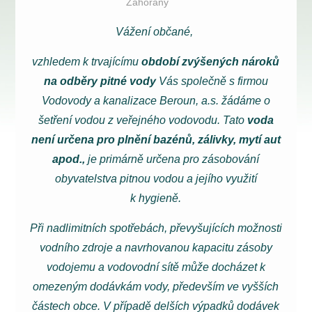
Zahořany
Vážení občané,
vzhledem k trvajícímu
období zvýšených nároků
na odběry pitné vody
Vás společně s firmou
Vodovody a kanalizace Beroun, a.s. žádáme o
šetření vodou z veřejného vodovodu. Tato
voda
není určena pro plnění bazénů,
zálivky, mytí aut
apod.,
je primárně určena pro zásobování
obyvatelstva pitnou vodou a jejího využití
k hygieně.
Při nadlimitních spotřebách, převyšujících možnosti
vodního zdroje a navrhovanou kapacitu zásoby
vodojemu a vodovodní sítě může docházet k
omezeným dodávkám vody, především ve vyšších
částech obce. V případě delších výpadků dodávek