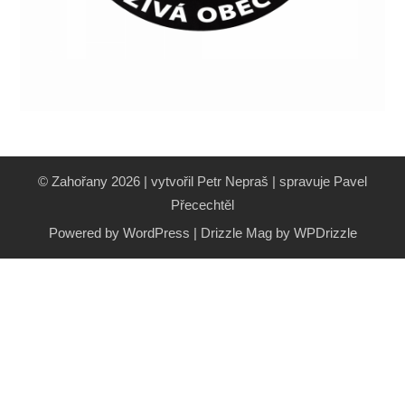
© Zahořany 2026 | vytvořil Petr Nepraš | spravuje Pavel
Přecechtěl
Powered by WordPress
|
Drizzle Mag by
WPDrizzle