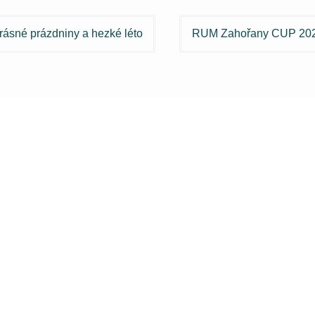
igace
rásné prázdniny a hezké léto
RUM Zahořany CUP 20
spěvek