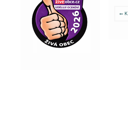
Nav
K
pro
pří