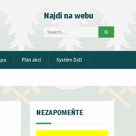
Najdi na webu
Search
for:
apa
Plán akcí
Systém D2D
NEZAPOMEŇTE