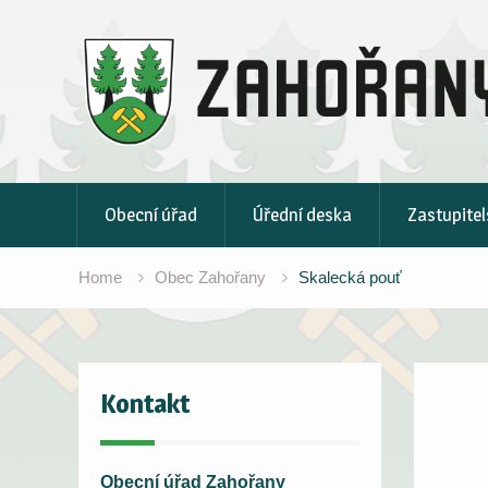
Skip
to
content
Obecní úřad
Úřední deska
Zastupitel
Home
Obec Zahořany
Skalecká pouť
Kontakt
Obecní úřad Zahořany