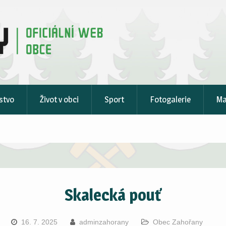
stvo
Život v obci
Sport
Fotogalerie
M
Skalecká pouť
16. 7. 2025
adminzahorany
Obec Zahořany