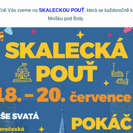
čně Vás zveme na
SKALECKOU POUŤ
, která se každoročně 
Mníšku pod Brdy.