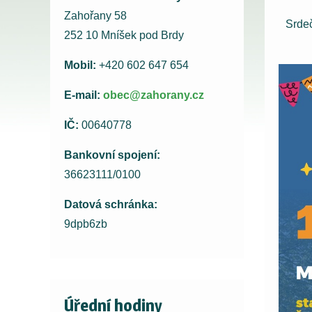
Zahořany 58
Srde
252 10 Mníšek pod Brdy
Mobil:
+420 602 647 654
E-mail:
obec@zahorany.cz
IČ:
00640778
Bankovní spojení:
36623111/0100
Datová schránka:
9dpb6zb
Úřední hodiny