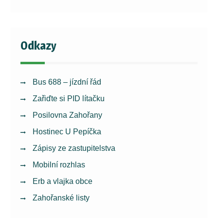
Odkazy
Bus 688 – jízdní řád
Zařiďte si PID lítačku
Posilovna Zahořany
Hostinec U Pepíčka
Zápisy ze zastupitelstva
Mobilní rozhlas
Erb a vlajka obce
Zahořanské listy