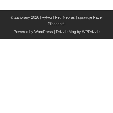
© Zahořany 2026 | vytvořil Petr Nepraš | spravuje Pavel
Přecechtěl
Powered by WordPress
|
Drizzle Mag by
WPDrizzle