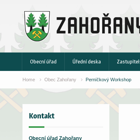
Skip
to
content
Obecní úřad
Úřední deska
Zastupitel
Home
Obec Zahořany
Perníčkový Workshop
Kontakt
Obecní úřad Zahořany