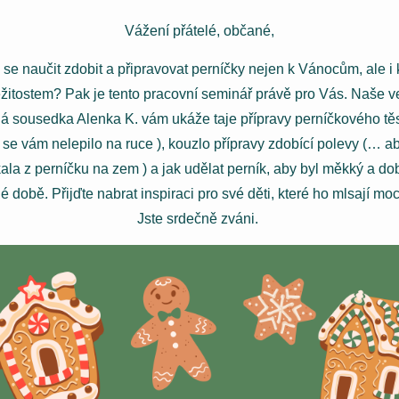
Vážení přátelé, občané,
 se naučit zdobit a připravovat perníčky nejen k Vánocům, ale i 
ežitostem? Pak je tento pracovní seminář právě pro Vás. Naše v
á sousedka Alenka K. vám ukáže taje přípravy perníčkového těs
se vám nelepilo na ruce ), kouzlo přípravy zdobící polevy (… a
ala z perníčku na zem ) a jak udělat perník, aby byl měkký a dob
é době. Přijďte nabrat inspiraci pro své děti, které ho mlsají moc
Jste srdečně zváni.