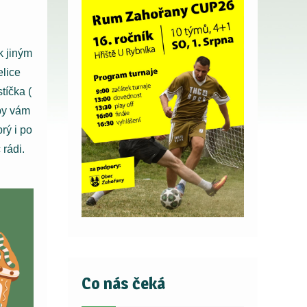
k jiným
elice
tíčka (
by vám
rý i po
 rádi.
Co nás čeká