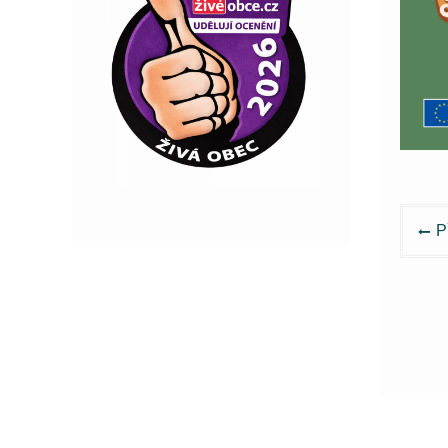
Nav
P
pro
pří