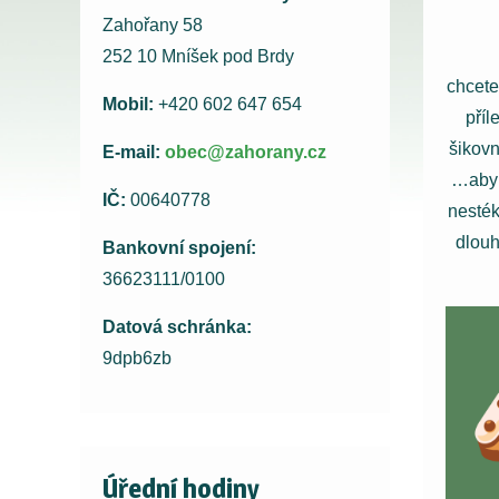
Zahořany 58
252 10 Mníšek pod Brdy
chcete
Mobil:
+420 602 647 654
příl
šikovn
E-mail:
obec@zahorany.cz
…aby 
IČ:
00640778
nesték
dlouh
Bankovní spojení:
36623111/0100
Datová schránka:
9dpb6zb
Úřední hodiny