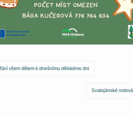
igace
řání všem dětem k dnešnímu dětskému dni
spěvek
Svatojánské notová