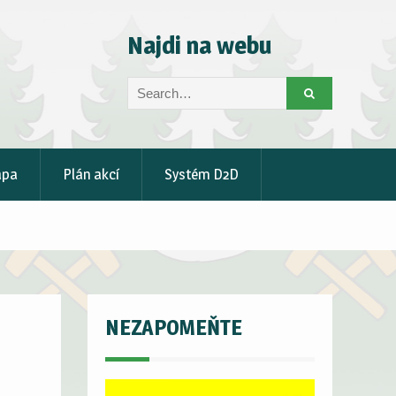
Najdi na webu
Search
for:
apa
Plán akcí
Systém D2D
NEZAPOMEŇTE