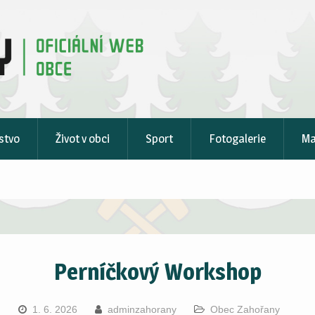
stvo
Život v obci
Sport
Fotogalerie
M
Perníčkový Workshop
1. 6. 2026
adminzahorany
Obec Zahořany