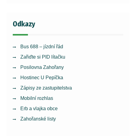
Odkazy
Bus 688 – jízdní řád
Zařiďte si PID lítačku
Posilovna Zahořany
Hostinec U Pepíčka
Zápisy ze zastupitelstva
Mobilní rozhlas
Erb a vlajka obce
Zahořanské listy