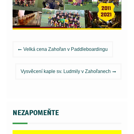
Navigace
Velká cena Zahořan v Paddleboardingu
pro
příspěvek
Vysvěcení kaple sv. Ludmily v Zahořanech
NEZAPOMEŇTE