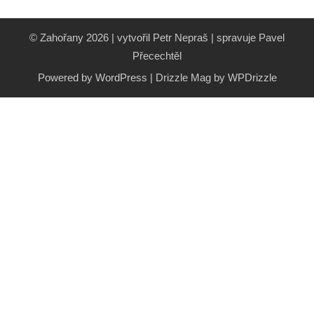
© Zahořany 2026 | vytvořil Petr Nepraš | spravuje Pavel
Přecechtěl
Powered by WordPress
|
Drizzle Mag by
WPDrizzle