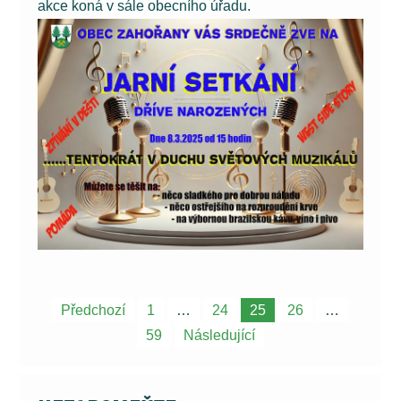
akce koná v sále obecního úřadu.
Navigace
Předchozí
1
…
24
25
26
…
pro
59
Následující
příspěvky