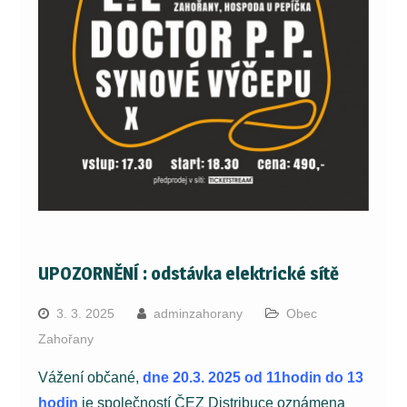
UPOZORNĚNÍ : odstávka elektrické sítě
3. 3. 2025
adminzahorany
Obec
Zahořany
Vážení občané,
d
ne 20.3. 2025 od 11hodin do 13
hodin
je společností ČEZ Distribuce oznámena