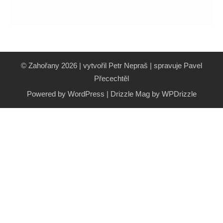
© Zahořany 2026 | vytvořil Petr Nepraš | spravuje Pavel
Přecechtěl
Powered by WordPress
|
Drizzle Mag by
WPDrizzle