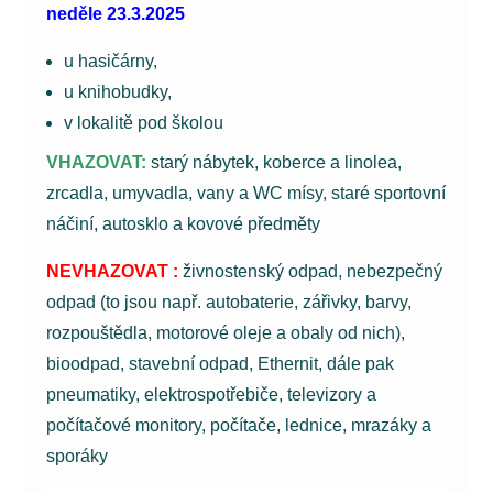
neděle 23.3.2025
u hasičárny,
u knihobudky,
v lokalitě pod školou
VHAZOVAT:
starý nábytek, koberce a linolea,
zrcadla, umyvadla, vany a WC mísy, staré sportovní
náčiní, autosklo a kovové předměty
NEVHAZOVAT :
živnostenský odpad, nebezpečný
odpad (to jsou např. autobaterie, zářivky, barvy,
rozpouštědla, motorové oleje a obaly od nich),
bioodpad, stavební odpad, Ethernit, dále pak
pneumatiky, elektrospotřebiče, televizory a
počítačové monitory, počítače, lednice, mrazáky a
sporáky