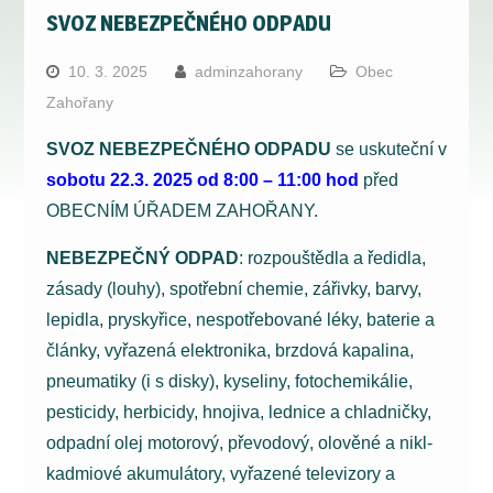
SVOZ NEBEZPEČNÉHO ODPADU
10. 3. 2025
adminzahorany
Obec
Zahořany
SVOZ NEBEZPEČNÉHO ODPADU
se uskuteční v
sobotu 22.3. 2025 od 8:00 – 11:00 hod
před
OBECNÍM ÚŘADEM ZAHOŘANY.
NEBEZPEČNÝ ODPAD
: rozpouštědla a ředidla,
zásady (louhy), spotřební chemie, zářivky, barvy,
lepidla, pryskyřice, nespotřebované léky, baterie a
články, vyřazená elektronika, brzdová kapalina,
pneumatiky (i s disky), kyseliny, fotochemikálie,
pesticidy, herbicidy, hnojiva, lednice a chladničky,
odpadní olej motorový, převodový, olověné a nikl-
kadmiové akumulátory, vyřazené televizory a