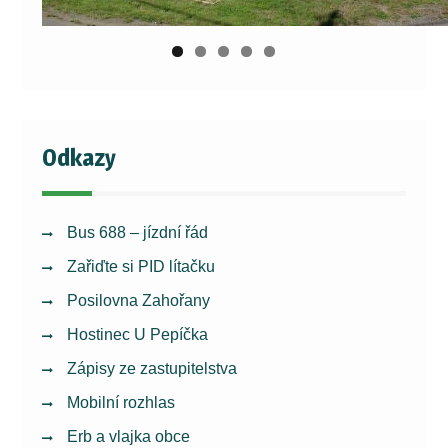
Odkazy
Bus 688 – jízdní řád
Zařiďte si PID lítačku
Posilovna Zahořany
Hostinec U Pepíčka
Zápisy ze zastupitelstva
Mobilní rozhlas
Erb a vlajka obce