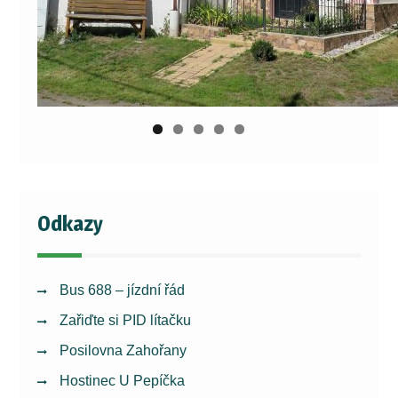
Odkazy
Bus 688 – jízdní řád
Zařiďte si PID lítačku
Posilovna Zahořany
Hostinec U Pepíčka