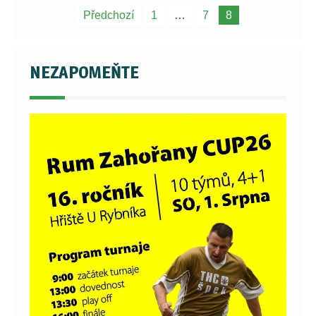
Navigace
Předchozí
1
…
7
8
pro
příspěvky
NEZAPOMEŇTE