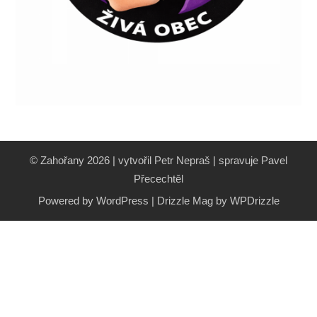
© Zahořany 2026 | vytvořil Petr Nepraš | spravuje Pavel
Přecechtěl
Powered by WordPress
|
Drizzle Mag by
WPDrizzle