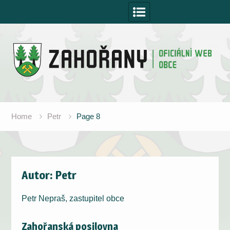
Skip
to
content
Home
Petr
Page 8
Autor:
Petr
Petr Nepraš, zastupitel obce
Zahořanská posilovna