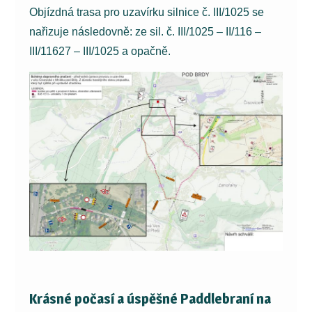
Objízdná trasa pro uzavírku silnice č. III/1025 se
nařizuje následovně: ze sil. č. III/1025 – II/116 –
III/11627 – III/1025 a opačně.
Krásné počasí a úspěšné Paddlebraní na