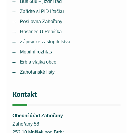
Bus 688 – jízdní řád
Zařiďte si PID lítačku
Posilovna Zahořany
Hostinec U Pepíčka
Zápisy ze zastupitelstva
Mobilní rozhlas
Erb a vlajka obce
Zahořanské listy
Kontakt
Obecní úřad Zahořany
Zahořany 58
252 10 Mníšek pod Brdy