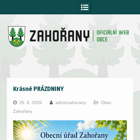
Skip
to
content
Krásné PRÁZDNINY
25. 6. 2026
adminzahorany
Obec
Zahořany