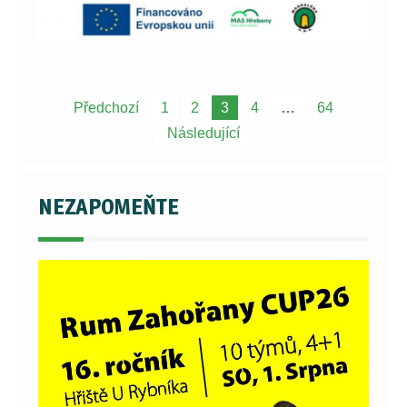
Navigace
Předchozí
1
2
3
4
…
64
pro
Následující
příspěvky
NEZAPOMEŇTE