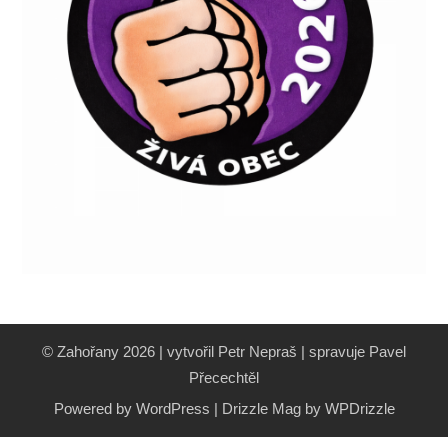
© Zahořany 2026 | vytvořil Petr Nepraš | spravuje Pavel
Přecechtěl
Powered by WordPress
|
Drizzle Mag by
WPDrizzle