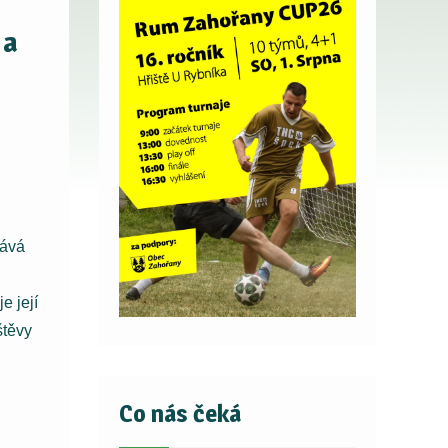
 a
vává
e její
štěvy
Co nás čeká