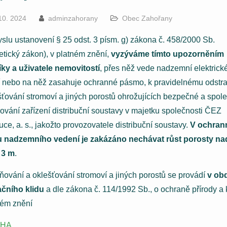
10. 2024
adminzahorany
Obec Zahořany
slu ustanovení § 25 odst. 3 písm. g) zákona č. 458/2000 Sb.
etický zákon), v platném znění,
vyzýváme tímto upozorněním
íky a uživatele nemovitostí
, přes něž vede nadzemní elektrick
 nebo na něž zasahuje ochranné pásmo, k pravidelnému odstr
šťování stromoví a jiných porostů ohrožujících bezpečné a spole
ování zařízení distribuční soustavy v majetku společnosti ČEZ
uce, a. s., jakožto provozovatele distribuční soustavy.
V ochra
 nadzemního vedení je zakázáno nechávat růst porosty
na
 3 m
.
ňování a oklešťování stromoví a jiných porostů se provádí
v ob
čního klidu
a dle zákona č. 114/1992 Sb., o ochraně přírody a k
ném znění
OHA