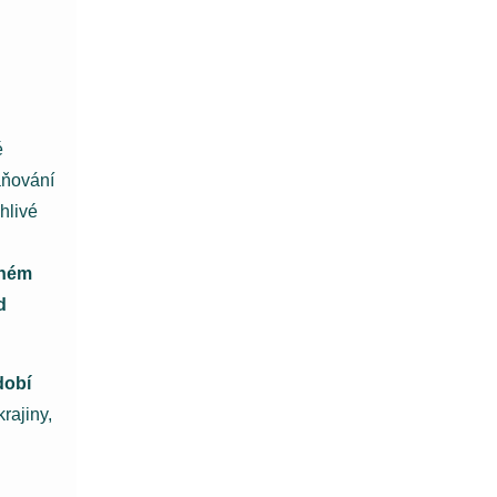
é
aňování
hlivé
nném
d
dobí
rajiny,