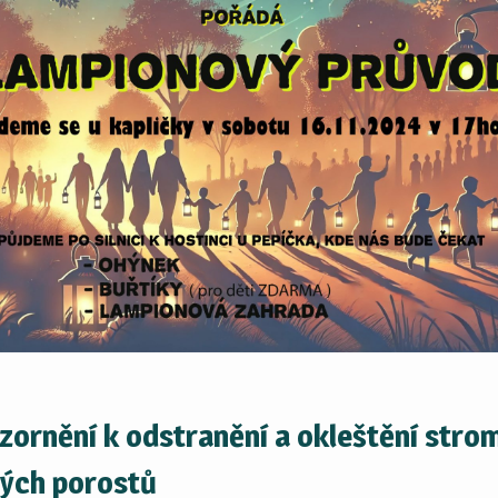
zornění k odstranění a okleštění stro
ných porostů