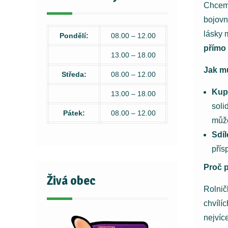
Chceme
bojovn
lásky 
Pondělí:
08.00 – 12.00
přímo 
13.00 – 18.00
Jak m
Středa:
08.00 – 12.00
Kupt
13.00 – 18.00
soli
Pátek:
08.00 – 12.00
může
Sdíl
přís
Proč p
Živá obec
Rolnič
chvílí
nejvíce