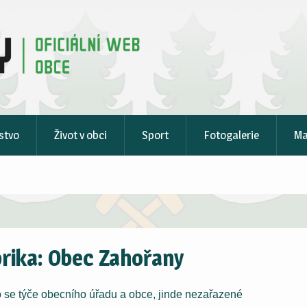
stvo
Život v obci
Sport
Fotogalerie
M
rika:
Obec Zahořany
o se týče obecního úřadu a obce, jinde nezařazené