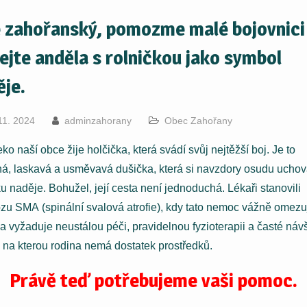
e zahořanský, pomozme malé bojovnici
ejte anděla s rolničkou jako symbol
ěje.
11. 2024
adminzahorany
Obec Zahořany
o naší obce žije holčička, která svádí svůj nejtěžší boj. Je to
ná, laskavá a usměvavá dušička, která si navzdory osudu ucho
ku naděje. Bohužel, její cesta není jednoduchá. Lékaři stanovili
zu SMA (spinální svalová atrofie), kdy tato nemoc vážně omezuj
a vyžaduje neustálou péči, pravidelnou fyzioterapii a časté náv
, na kterou rodina nemá dostatek prostředků.
Právě teď potřebujeme vaši pomoc.