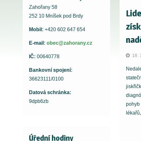
Zahořany 58
Lid
252 10 Mníšek pod Brdy
získ
Mobil:
+420 602 647 654
nad
E-mail:
obec@zahorany.cz
18. 
IČ:
00640778
Nedalek
Bankovní spojení:
stateč
36623111/0100
jiskřič
Datová schránka:
diagnó
9dpb6zb
pohyb 
lékařů
Úřední hodiny