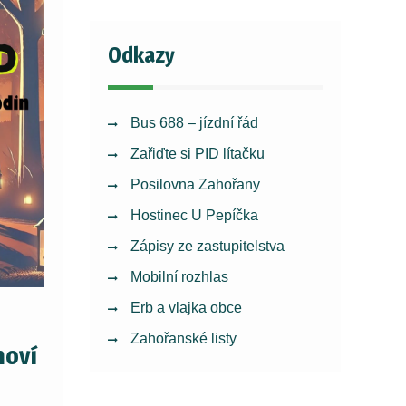
Odkazy
Bus 688 – jízdní řád
Zařiďte si PID lítačku
Posilovna Zahořany
Hostinec U Pepíčka
Zápisy ze zastupitelstva
Mobilní rozhlas
Erb a vlajka obce
Zahořanské listy
moví