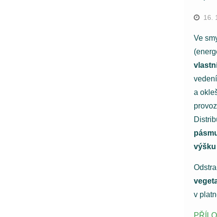
16. 
Ve smy
(energ
vlastn
vedení
a okle
provoz
Distrib
pásmu
výšku
Odstra
vegeta
v plat
PŘÍL