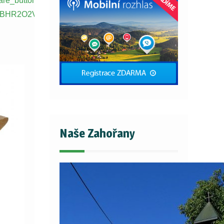
re_button&utm_content=anonymous-
MQABHR2O2V717txRbQ1SIukQvK8dicxl8FCUsg6BmQ5KJg25d
Naše Zahořany