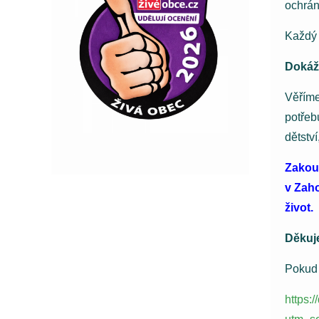
ochrán
Každý 
Dokáž
Věříme
potřeb
dětství
Zakou
v Zaho
život.
Děkuje
Pokud 
https: