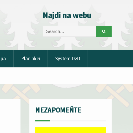
Najdi na webu
Search
for:
apa
Plán akcí
Systém D2D
NEZAPOMEŇTE