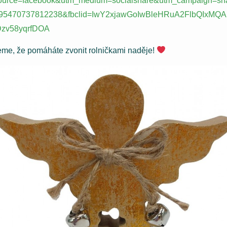
ource=facebook&utm_medium=socialshare&utm_campaign=sha
95470737812238&fbclid=IwY2xjawGoIwBleHRuA2FlbQIx
zv58yqrfDOA
me, že pomáháte zvonit rolničkami naděje!