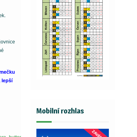
ek.
jovnice
né
omečku
 lepší
Mobilní rozhlas