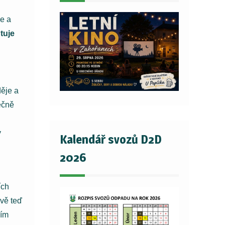
e a
tuje
ěje a
ečně
ý
Kalendář svozů D2D
2026
ích
ávě teď
jím