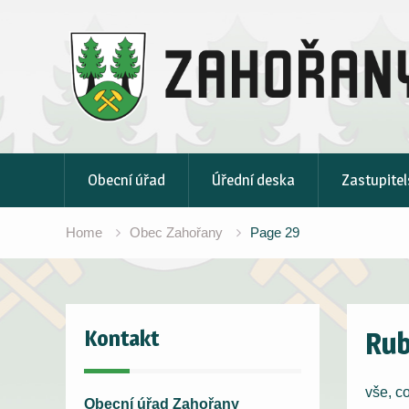
Skip
to
content
Obecní úřad
Úřední deska
Zastupitel
Home
Obec Zahořany
Page 29
Kontakt
Rub
vše, c
Obecní úřad Zahořany