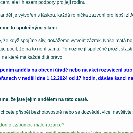
cem, ale i hlasem podpory pro její rodinu.
anděl je vytvořen s láskou, každá rolnička zazvoní pro lepší zítř
eme to společnými silami
, že když spojíme síly, dokážeme vytvořit zázrak. Naše malá bo
uje pocit, že na to není sama. Pomozme jí společně prožít šťast
, na které má každé dítě právo.
pením anděla na obecní úřadě nebo na akci rozsvícení str
řanech v neděli dne 1.12.2024 od 17 hodin, dáváte šanci na
me, že jste jejím andělem na této cestě.
chcete přispět bezhotovostně nebo se dozvědět více, navštivte:
//donio.cz/pomoc-male-rozarce?