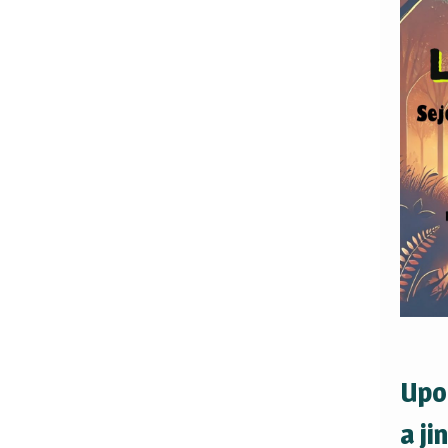
Upo
a ji