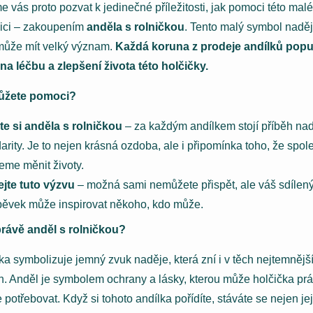
 vás proto pozvat k jedinečné příležitosti, jak pomoci této malé
ici – zakoupením
anděla s rolničkou
. Tento malý symbol naděj
může mít velký význam.
Každá koruna z prodeje andílků popu
na léčbu a zlepšení života této holčičky.
ůžete pomoci?
e si anděla s rolničkou
– za každým andílkem stojí příběh nad
darity. Je to nejen krásná ozdoba, ale i připomínka toho, že spol
me měnit životy.
ejte tuto výzvu
– možná sami nemůžete přispět, ale váš sdílen
pěvek může inspirovat někoho, kdo může.
rávě anděl s rolničkou?
ka symbolizuje jemný zvuk naděje, která zní i v těch nejtemnějš
ch. Anděl je symbolem ochrany a lásky, kterou může holčička pr
 potřebovat. Když si tohoto andílka pořídíte, stáváte se nejen je