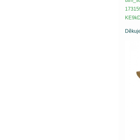
utm_s
17315
KE9kD
Děkuje