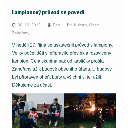
Lampionový průvod se povedl
30. 10. 2019
Petr
Kultura
,
Obec
Zahořany
V neděli 27. října se uskutečnil průvod s lampiony.
Velký počet dětí si připravilo převlek a rozsvícený
lampion. Celá skupina pak od kapličky prošla
Zahořany až k budově obecního úřadu. U budovy
byl připraven oheň, buřty a všichni si jej užili.
Děkujeme za účast.