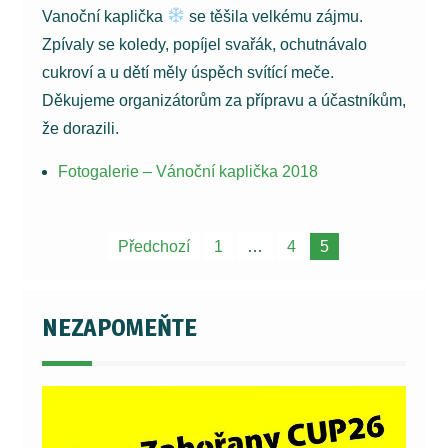
Vanoční kaplička
se těšila velkému zájmu.
Zpívaly se koledy, popíjel svařák, ochutnávalo
cukroví a u dětí měly úspěch svítící meče.
Děkujeme organizátorům za přípravu a účastníkům,
že dorazili.
Fotogalerie – Vánoční kaplička 2018
Navigace
Předchozí
1
…
4
5
pro
příspěvky
NEZAPOMEŇTE