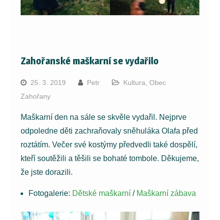
Zahořanské maškarní se vydařilo
25. 3. 2019
Petr
Kultura
,
Obec
Zahořany
Maškarní den na sále se skvěle vydařil. Nejprve
odpoledne děti zachraňovaly sněhuláka Olafa před
roztátím. Večer své kostýmy předvedli také dospělí,
kteří soutěžili a těšili se bohaté tombole. Děkujeme,
že jste dorazili.
Fotogalerie:
Dětské maškarní
/
Maškarní zábava