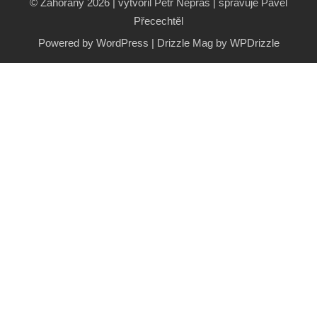
© Zahořany 2026 | vytvořil Petr Nepraš | spravuje Pavel
Přecechtěl
Powered by WordPress
|
Drizzle Mag by
WPDrizzle